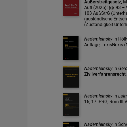
Außerstreitgesetz
, 
Aufl (2025): §§ 93 –
103 AußStrG (Unterh
(ausländische Entsc
(Zuständigkeit Unter
Nademleinsky
in Höl
Auflage, LexisNexis 
Nademleinsky
in
Gero
Zivilverfahrensrecht
Nademleinsky
in
Lai
16, 17 IPRG; Rom III
Nademleinsky
in Sch