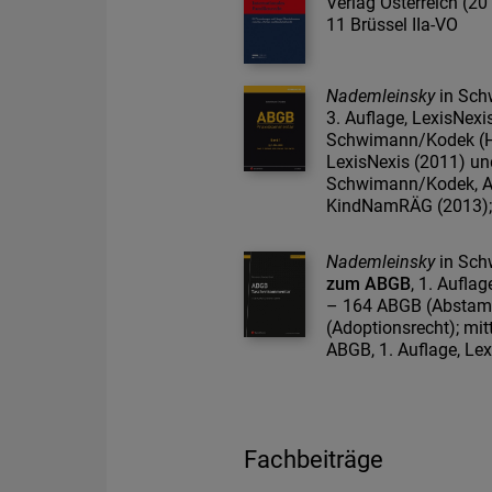
Verlag Österreich (2
11 Brüssel IIa-VO
Nademleinsky
in Sch
3. Auflage, LexisNex
Schwimann/Kodek (Hr
LexisNexis (2011) un
Schwimann/Kodek, 
KindNamRÄG (2013); 
Nademleinsky
in Sch
zum ABGB
, 1. Aufla
– 164 ABGB (Abstam
(Adoptionsrecht); mit
ABGB, 1. Auflage, Lex
Fachbeiträge