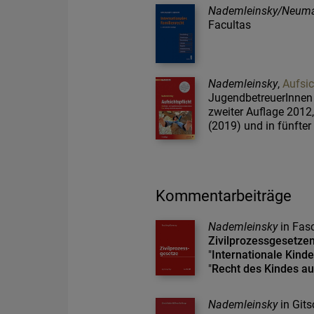
Nademleinsky/Neum
Facultas
Nademleinsky
,
Aufsic
JugendbetreuerInnen
zweiter Auflage 2012, 
(2019) und in fünfter
Kommentarbeiträge
Nademleinsky
in Fas
Zivilprozessgesetze
"
Internationale Kind
"
Recht des Kindes a
Nademleinsky
in Git