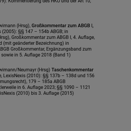
019): Kommentierung des HKÜ und der Art 10,
wimann (Hrsg),
Großkommentar zum ABGB
I
,
is (2005): §§ 147 – 154b ABGB; in
sg), Großkommentar zum ABGB I, 4. Auflage,
d (mit geänderter Bezeichnung) in
ABGB Großkommentar, Ergänzungsband zum
sowie in 5. Auflage 2018 (Band 1)
wimann/Neumayr (Hrsg)
Taschenkommentar
ge, LexisNexis (2010): §§ 137b – 138d und 156
mungsrecht), 179 – 185a ABGB
tlerweile in 6. Auflage 2023; §§ 1090 – 1121
isNexis (2010) bis 3. Auflage (2015)