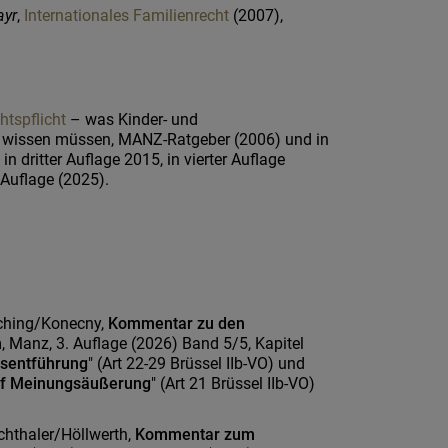
ayr
,
Internationales Familienrecht
(2007),
htspflicht
– was Kinder- und
 wissen müssen, MANZ-Ratgeber (2006) und in
in dritter Auflage 2015, in vierter Auflage
 Auflage (2025).
ching/Konecny,
Kommentar zu den
n
, Manz, 3. Auflage (2026) Band 5/5, Kapitel
esentführung
" (Art 22-29 Brüssel IIb-VO) und
uf Meinungsäußerung
" (Art 21 Brüssel IIb-VO)
schthaler/Höllwerth,
Kommentar zum