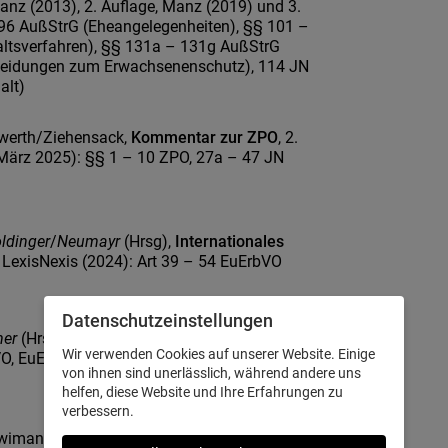
Manz (2013), 2. Auflage, Manz (2019) und 3.
 96 AußStrG (Eheangelegenheiten), §§ 101 –
altsverfahren), §§ 131a – 131g AußStrG
heidungen zum Erwachsenenschutz), 114 JN
halt)
lwerth/Ziehensack,
Kommentar zur ZPO
, 2.
(März 2025): §§ 1 – 10 ZPO, 27a – 47 JN
ldinger
/
Neumayr
(Hrsg),
Internationales
, LexisNexis (2024): Art 39 – 54 EuErbVO
Datenschutz­einstellungen
mer
(Hrsg) IPRG-Praxiskommentar (2024): §§
Wir verwenden Cookies auf unserer Website. Einige
-VO, EuEheGüVO
von ihnen sind unerlässlich, während andere uns
helfen, diese Website und Ihre Erfahrungen zu
verbessern.
wimann/Neumayr, ABGB Taschenkomentar, 1-