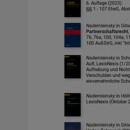
6. Auflage (2023):
§§ 1 - 107 EheG, Abs
Nademleinsky
in Gits
Partnerschaftsrecht
,
76, 76a, 100, 104a, 11
100 AußStrG, inkl "In
Nademleinsky
in Sch
Aufl, LexisNexis (1/2
Aufhebung und Nichti
Verschulden und weg
einvernehmliche Sch
Nademleinsky
in Höl
LexisNexis (Oktober 
Nademleinsky
in Gits