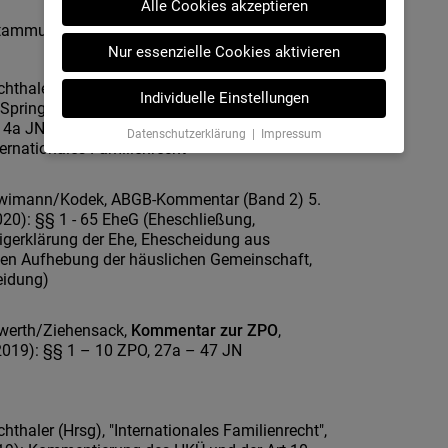
Alle Cookies akzeptieren
tammungsrecht, Adoptionsrecht; IPRG
Nur essenzielle Cookies aktivieren
chthaler/Höllwerth,
Kommentar zum Ehe- und
Individuelle Einstellungen
 Springer (2011) und 2. Auflage (2022): §§ 49,
4a JN, Art 1, 3 – 7, 19 Brüssel IIa-VO, §§ 97 –
Datenschutzerklärung
|
Impressum
ternationales Familienrecht"
wimann/Kodek, ABGB-Kommentar (Band 2) 5.
020): §§ 1 - 65 EheG (Eheschließung,
gerklärung der Ehe, Ehescheidung aus
en Aufhebung der häuslichen Gemeinschaft,
eidung)
lwerth/Ziehensack,
Kommentar zur ZPO
,
2019): §§ 1 – 10 ZPO, 27a – 47 JN
chthaler (Hrsg), "Internationales Familienrecht",