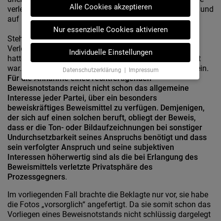
Alle Cookies akzeptieren
verletzt. Wer derart verletzt wird, kann auf Unterlassung und
auf Beseitigung des widerrechtlichen Zustands klagen.
Nur essenzielle Cookies aktivieren
Steht ein Eingriff in die Privatsphäre fest, muss der
Verletzer beweisen, dass er ein berechtigtes Interesses
Individuelle Einstellungen
hatte und die Maßnahme zur Zweckerreichung geeignet
war. Sie muss auch das schonendste Mittel gewesen sein.
Datenschutzerklärung
|
Impressum
Für die Annahme eines rechtfertigenden
Beweisnotstands reicht nicht schon das allgemeine
Interesse jeder Partei, über ein besonders
beweiskräftiges Beweismittel zu verfügen. Demjenigen,
der sich auf einen solchen beruft, obliegt der Beweis,
dass er die Ton- oder Bildaufzeichnungen bei sonstiger
Undurchsetzbarkeit seines Anspruchs benötigt und dass
sein verfolgter Anspruch und seine subjektiven
Interessen höherwertig sind als die bei Erlangung des
Beweismittels verletzte Privatsphäre des
Prozessgegners
.
Im vorliegenden Fall brachte die Beklagte nur vor, sie habe
die Fotos „vorsorglich“ angefertigt. Da sie somit schon das
Vorliegen eines Beweisnotstands nicht schlüssig dargelegt